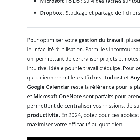
Microsoft To Do
: Suivi des tâches sur tou
Dropbox
: Stockage et partage de fichiers 
Pour optimiser votre
gestion du travail
, plusi
leur facilité d’utilisation. Parmi les incontourna
un, permettant de centraliser projets et notes
intuitive, idéale pour le travail d’équipe. Pour 
quotidiennement leurs
tâches
,
Todoist
et
Any
Google Calendar
reste la référence pour la pl
et
Microsoft OneNote
sont parfaits pour prend
permettent de
centraliser
vos missions, de str
productivité
. En 2024, optez pour ces applic
maximiser votre efficacité au quotidien.