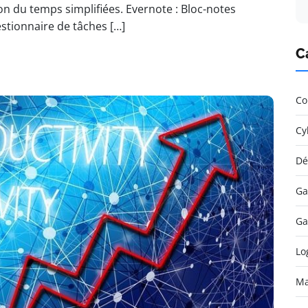
ion du temps simplifiées. Evernote : Bloc-notes
stionnaire de tâches […]
C
Co
Cy
Dé
Ga
Ga
Lo
Ma