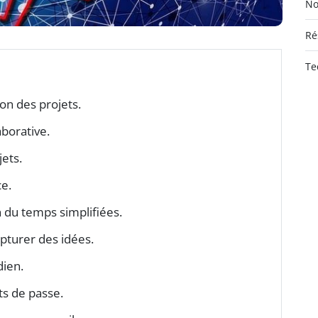
No
Ré
Te
ion des projets.
aborative.
jets.
ce.
on du temps simplifiées.
pturer des idées.
dien.
ts de passe.