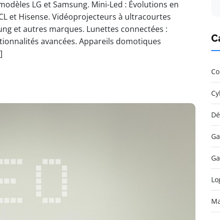
modèles LG et Samsung. Mini-Led : Évolutions en
CL et Hisense. Vidéoprojecteurs à ultracourtes
ng et autres marques. Lunettes connectées :
C
tionnalités avancées. Appareils domotiques
]
Co
Cy
Dé
Ga
Ga
Lo
Ma