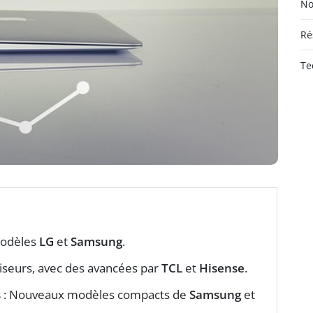
No
Ré
Te
modèles
LG
et
Samsung
.
viseurs, avec des avancées par
TCL
et
Hisense
.
s
: Nouveaux modèles compacts de
Samsung
et