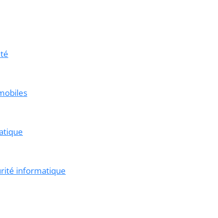
ité
 mobiles
matique
rité informatique