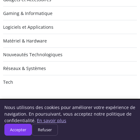
Gaming & Informatique
Logiciels et Applications
Matériel & Hardware
Nouveautés Technologiques
Réseaux & Systèmes
Tech
Nous utilisons des cookies pour améliorer votre expérience de
navigation. En poursuivant, vous acceptez notre politique de
Geeksunite.net
confidentialité.
En savoir plus
Inscrivez-vous pour recevoir nos derniers articles directement
Accepter
Refuser
dans votre boîte mail.