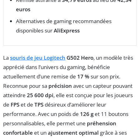
euros
Alternatives de gaming recommandées
disponibles sur
AliExpress
La
souris de jeu Logitech
G502 Hero
, un modèle très
apprécié dans l’univers du gaming, bénéficie
actuellement d’une remise de
17 %
sur son prix.
Reconnue pour sa
précision
avec un capteur pouvant
atteindre
25 600 dpi
, elle est conçue pour les joueurs
de
FPS
et de
TPS
désireux d’améliorer leur
performance. Avec un poids de
126 g
et 11 boutons
personnalisables, elle permet une
préhension
confortable
et un
ajustement optimal
grâce à ses