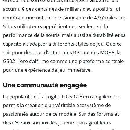
Au cours de son existence, la Logitech G502 Hero a
accumulé des centaines de milliers d’avis positifs, lui
conférant une note impressionnante de 4,9 étoiles sur
5. Les utilisateurs apprécient non seulement la
performance de la souris, mais aussi sa durabilité et sa
capacité à s’adapter à différents styles de jeu. Que ce
soit pour des jeux d’action, des RPG ou des MOBA, la
G502 Hero s’affirme comme une plateforme centrale
pour une expérience de jeu immersive.
Une communauté engagée
La popularité de la Logitech G502 Hero a également
permis la création d’un véritable écosystème de
passionnés autour de ce modèle. Sur des forums et
des réseaux sociaux, les joueurs partagent leurs