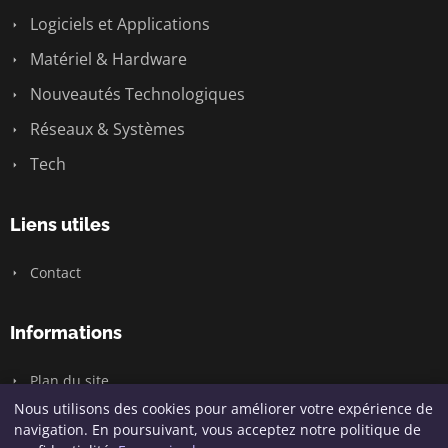
Logiciels et Applications
Matériel & Hardware
Nouveautés Technologiques
Réseaux & Systèmes
Tech
Liens utiles
Contact
Informations
Plan du site
Nous utilisons des cookies pour améliorer votre expérience de
navigation. En poursuivant, vous acceptez notre politique de