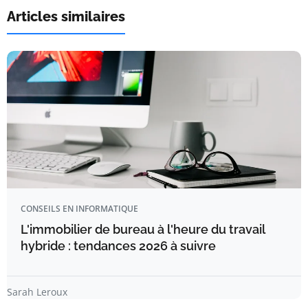
Articles similaires
CONSEILS EN INFORMATIQUE
L'immobilier de bureau à l'heure du travail
hybride : tendances 2026 à suivre
Sarah Leroux