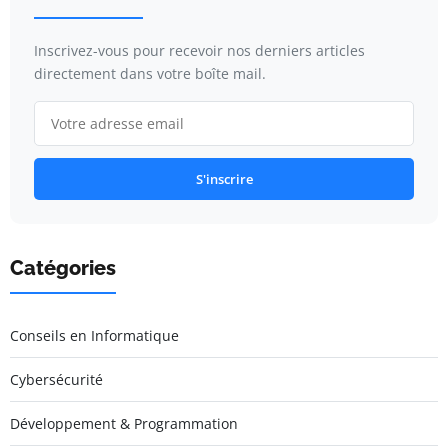
Inscrivez-vous pour recevoir nos derniers articles
directement dans votre boîte mail.
S'inscrire
Catégories
Conseils en Informatique
Cybersécurité
Développement & Programmation