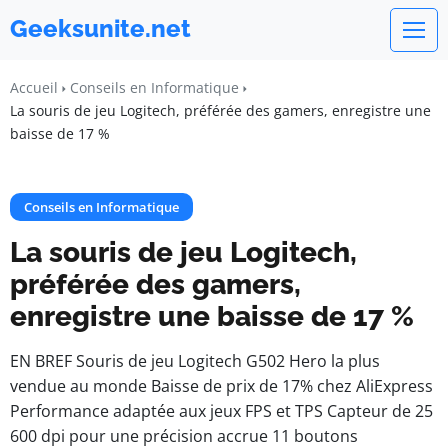
Geeksunite.net
Accueil
Conseils en Informatique
La souris de jeu Logitech, préférée des gamers, enregistre une
baisse de 17 %
Conseils en Informatique
La souris de jeu Logitech,
préférée des gamers,
enregistre une baisse de 17 %
EN BREF Souris de jeu Logitech G502 Hero la plus
vendue au monde Baisse de prix de 17% chez AliExpress
Performance adaptée aux jeux FPS et TPS Capteur de 25
600 dpi pour une précision accrue 11 boutons