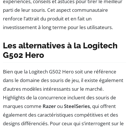
expériences, conseils et astuces pour tirer le meilleur
parti de leur souris. Cet aspect communautaire
renforce l’attrait du produit et en fait un
investissement à long terme pour les utilisateurs.
Les alternatives à la Logitech
G502 Hero
Bien que la Logitech G502 Hero soit une référence
dans le domaine des souris de jeu, il existe également
d’autres modèles intéressants sur le marché.
Highlights de la concurrence incluent des souris de
marques comme
Razer
ou
SteelSeries
, qui offrent
également des caractéristiques compétitives et des
designs différenciés. Pour ceux qui s’interrogent sur le