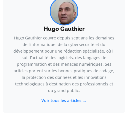
Hugo Gauthier
Hugo Gauthier couvre depuis sept ans les domaines
de l’informatique, de la cybersécurité et du
développement pour une rédaction spécialisée, où il
suit l’actualité des logiciels, des langages de
programmation et des menaces numériques. Ses
articles portent sur les bonnes pratiques de codage,
la protection des données et les innovations
technologiques à destination des professionnels et
du grand public.
Voir tous les articles →