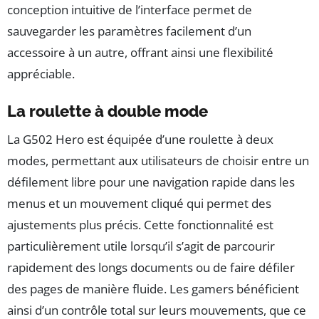
conception intuitive de l’interface permet de
sauvegarder les paramètres facilement d’un
accessoire à un autre, offrant ainsi une flexibilité
appréciable.
La roulette à double mode
La G502 Hero est équipée d’une roulette à deux
modes, permettant aux utilisateurs de choisir entre un
défilement libre pour une navigation rapide dans les
menus et un mouvement cliqué qui permet des
ajustements plus précis. Cette fonctionnalité est
particulièrement utile lorsqu’il s’agit de parcourir
rapidement des longs documents ou de faire défiler
des pages de manière fluide. Les gamers bénéficient
ainsi d’un contrôle total sur leurs mouvements, que ce