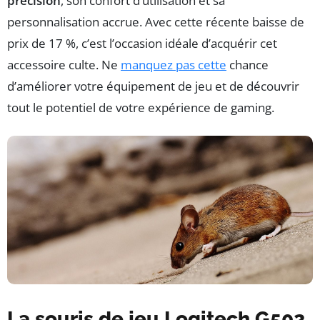
précision
, son confort d’utilisation et sa
personnalisation accrue. Avec cette récente baisse de
prix de 17 %, c’est l’occasion idéale d’acquérir cet
accessoire culte. Ne
manquez pas cette
chance
d’améliorer votre équipement de jeu et de découvrir
tout le potentiel de votre expérience de gaming.
La souris de jeu Logitech G502