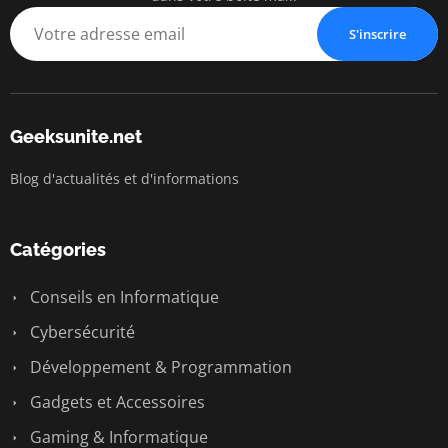
S'inscrire
Geeksunite.net
Blog d'actualités et d'informations
Catégories
Conseils en Informatique
Cybersécurité
Développement & Programmation
Gadgets et Accessoires
Gaming & Informatique