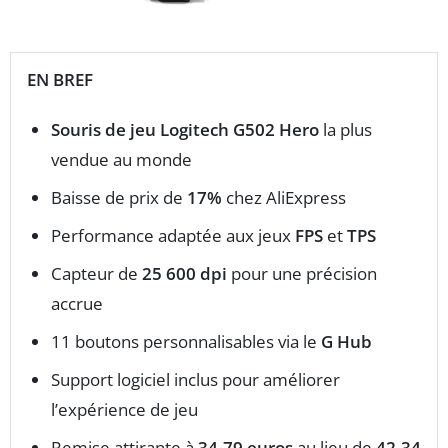
EN BREF
Souris de jeu Logitech G502 Hero
la plus
vendue au monde
Baisse de prix de
17%
chez AliExpress
Performance adaptée aux jeux
FPS
et
TPS
Capteur de
25 600 dpi
pour une précision
accrue
11 boutons personnalisables via le
G Hub
Support logiciel inclus pour améliorer
l’expérience de jeu
Remise attirante à
34,79 euros
au lieu de
42,34