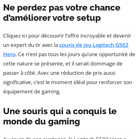
Ne perdez pas votre chance
d’améliorer votre setup
Cliquez ici pour découvrir l’offre incroyable et devenir
un expert du tir avec la
souris de jeu Logitech G502
Hero
. Ce n’est pas tous les jours qu’une opportunité de
cette nature se présente, et il serait dommage de
passer à côté. Avec une réduction de prix aussi
significative, c’est le moment idéal pour renforcer son
équipement de gaming.
Une souris qui a conquis le
monde du gaming