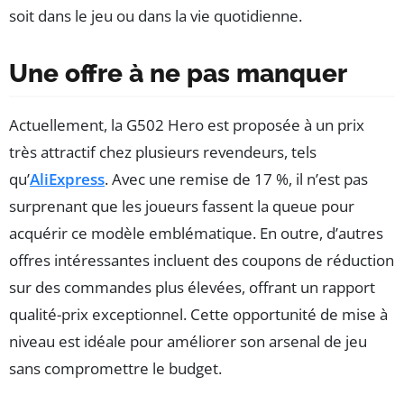
soit dans le jeu ou dans la vie quotidienne.
Une offre à ne pas manquer
Actuellement, la G502 Hero est proposée à un prix
très attractif chez plusieurs revendeurs, tels
qu’
AliExpress
. Avec une remise de 17 %, il n’est pas
surprenant que les joueurs fassent la queue pour
acquérir ce modèle emblématique. En outre, d’autres
offres intéressantes incluent des coupons de réduction
sur des commandes plus élevées, offrant un rapport
qualité-prix exceptionnel. Cette opportunité de mise à
niveau est idéale pour améliorer son arsenal de jeu
sans compromettre le budget.