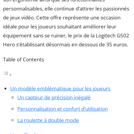
personnalisables, elle continue d’attirer les passionnés
de jeux vidéo. Cette offre représente une occasion
idéale pour les joueurs souhaitant améliorer leur
équipement sans se ruiner, le prix de la Logitech G502
Hero s’établissant désormais en dessous de 35 euros.
Table of Contents
Un modèle emblématique pour les joueurs
Un capteur de précision inégalé
Personnalisation et confort d’utilisation
La roulette à double mode