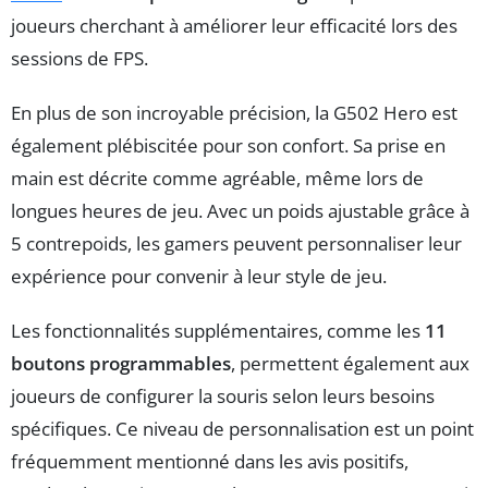
joueurs cherchant à améliorer leur efficacité lors des
sessions de FPS.
En plus de son incroyable précision, la G502 Hero est
également plébiscitée pour son confort. Sa prise en
main est décrite comme agréable, même lors de
longues heures de jeu. Avec un poids ajustable grâce à
5 contrepoids, les gamers peuvent personnaliser leur
expérience pour convenir à leur style de jeu.
Les fonctionnalités supplémentaires, comme les
11
boutons programmables
, permettent également aux
joueurs de configurer la souris selon leurs besoins
spécifiques. Ce niveau de personnalisation est un point
fréquemment mentionné dans les avis positifs,