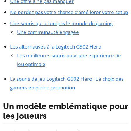
Une offre à ne pas manquer
Ne perdez pas votre chance d’améliorer votre setup
Une souris qui a conquis le monde du gaming
Une communauté engagée
Les alternatives à la Logitech G502 Hero
Les meilleures souris pour une expérience de
jeu optimale
La souris de jeu Logitech G502 Hero : Le choix des
gamers en pleine promotion
Un modèle emblématique pour
les joueurs