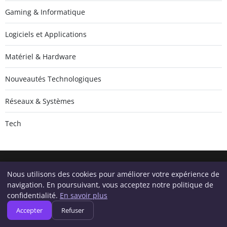
Gaming & Informatique
Logiciels et Applications
Matériel & Hardware
Nouveautés Technologiques
Réseaux & Systèmes
Tech
Nous utilisons des cookies pour améliorer votre expérience de
Geeksunite.net
navigation. En poursuivant, vous acceptez notre politique de
Inscrivez-vous pour recevoir nos derniers articles directement
confidentialité.
En savoir plus
dans votre boîte mail.
Accepter
Refuser
S'inscrire