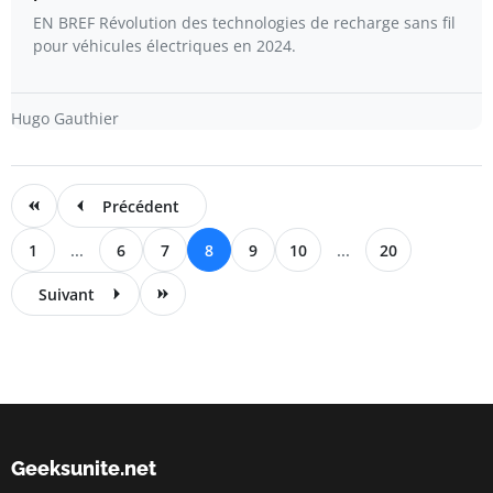
EN BREF Révolution des technologies de recharge sans fil
pour véhicules électriques en 2024.
Hugo Gauthier
Précédent
1
...
6
7
8
9
10
...
20
Suivant
Geeksunite.net