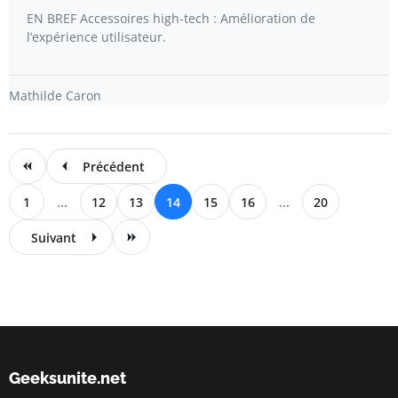
EN BREF Accessoires high-tech : Amélioration de
l’expérience utilisateur.
Mathilde Caron
Précédent
1
...
12
13
14
15
16
...
20
Suivant
Geeksunite.net