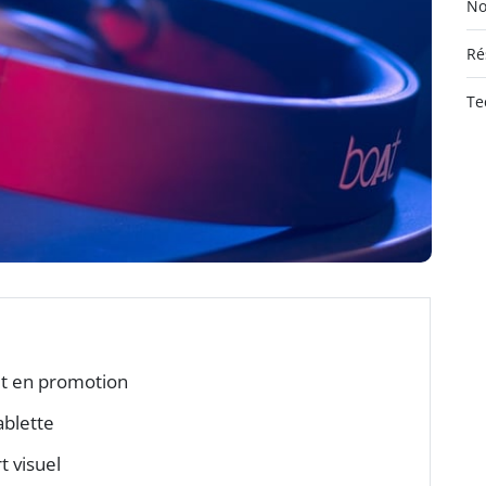
No
Ré
Te
 en promotion
ablette
 visuel