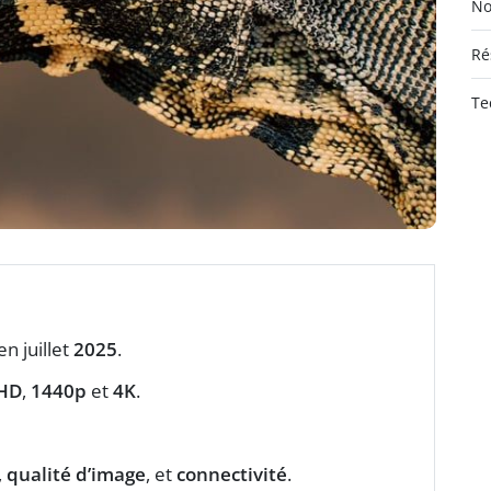
No
Ré
Te
en juillet
2025
.
 HD
,
1440p
et
4K
.
,
qualité d’image
, et
connectivité
.