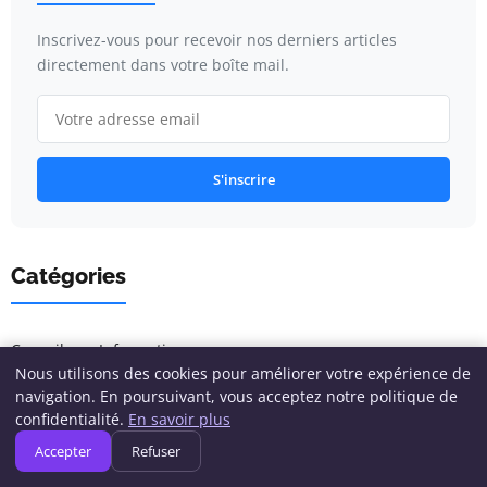
Inscrivez-vous pour recevoir nos derniers articles
directement dans votre boîte mail.
S'inscrire
Catégories
Conseils en Informatique
Nous utilisons des cookies pour améliorer votre expérience de
navigation. En poursuivant, vous acceptez notre politique de
Cybersécurité
confidentialité.
En savoir plus
Développement & Programmation
Accepter
Refuser