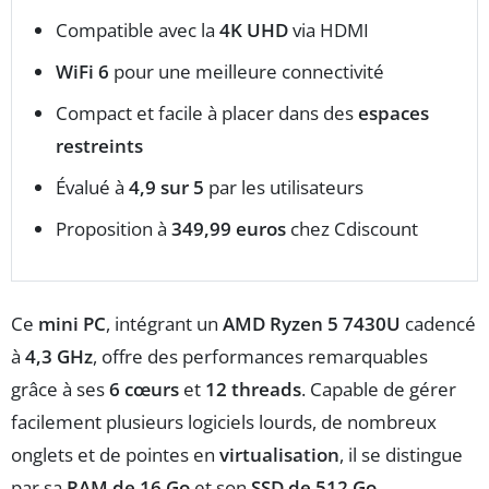
Compatible avec la
4K UHD
via HDMI
WiFi 6
pour une meilleure connectivité
Compact et facile à placer dans des
espaces
restreints
Évalué à
4,9 sur 5
par les utilisateurs
Proposition à
349,99 euros
chez Cdiscount
Ce
mini PC
, intégrant un
AMD Ryzen 5 7430U
cadencé
à
4,3 GHz
, offre des performances remarquables
grâce à ses
6 cœurs
et
12 threads
. Capable de gérer
facilement plusieurs logiciels lourds, de nombreux
onglets et de pointes en
virtualisation
, il se distingue
par sa
RAM de 16 Go
et son
SSD de 512 Go
,