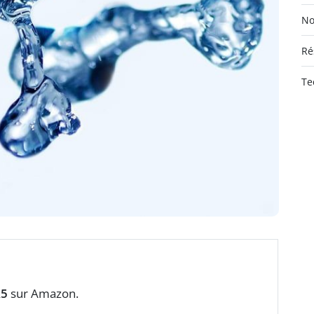
No
Ré
Te
5
sur Amazon.