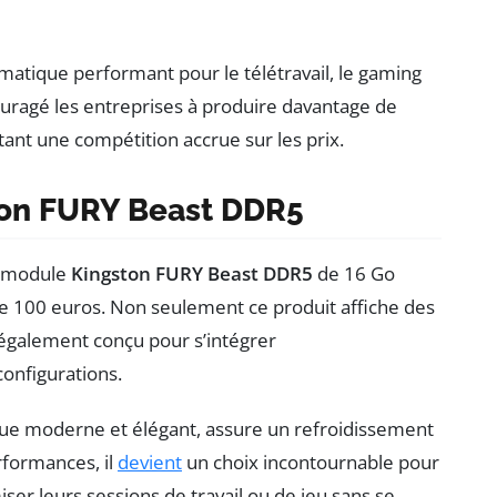
matique performant pour le télétravail, le gaming
uragé les entreprises à produire davantage de
tant une compétition accrue sur les prix.
ston FURY Beast DDR5
e module
Kingston FURY Beast DDR5
de 16 Go
e 100 euros. Non seulement ce produit affiche des
 également conçu pour s’intégrer
nfigurations.
ue moderne et élégant, assure un refroidissement
rformances, il
devient
un choix incontournable pour
ser leurs sessions de travail ou de jeu sans se