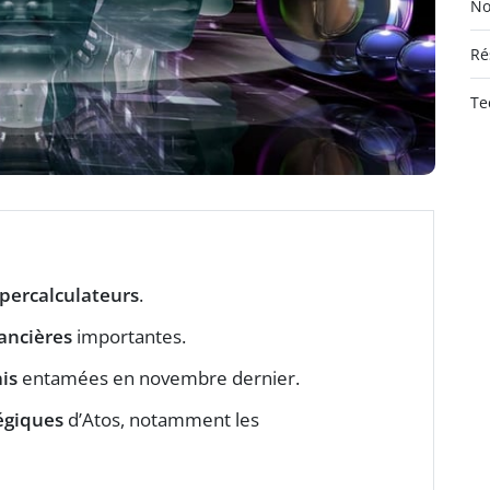
No
Ré
Te
percalculateurs
.
nancières
importantes.
ais
entamées en novembre dernier.
tégiques
d’Atos, notamment les