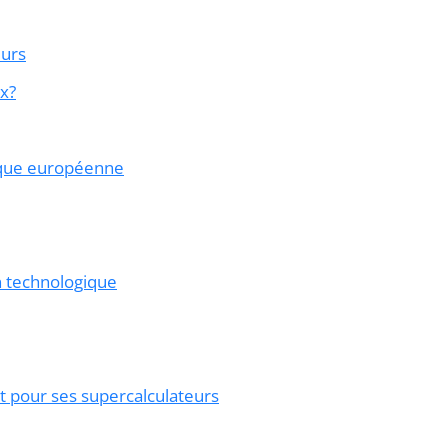
eurs
ux?
gique européenne
on technologique
at pour ses supercalculateurs