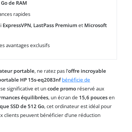
 Go de RAM
nces rapides
ai
ExpressVPN
,
LastPass Premium
et
Microsoft
s avantages exclusifs
nateur portable
, ne ratez pas l’
offre incroyable
portable HP 15s-eq2083nf
bénéficie de
se significative et un
code promo
réservé aux
rmances équilibrées
, un écran de
15,6 pouces
en
sque SSD de 512 Go
, cet ordinateur est idéal pour
ux clients peuvent bénéficier d’une réduction