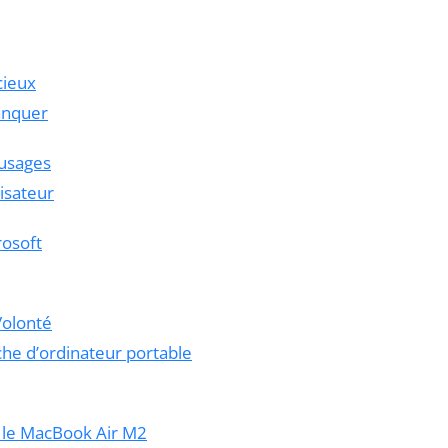
cieux
anquer
 usages
lisateur
rosoft
Volonté
che d’ordinateur portable
r le MacBook Air M2