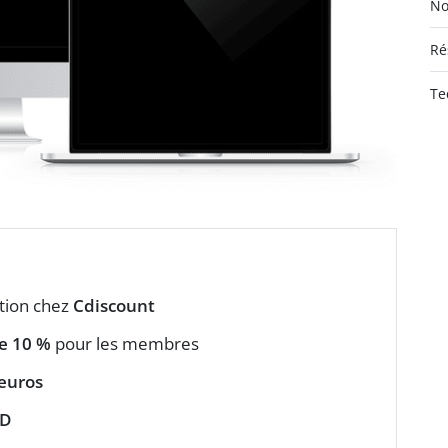
No
Ré
Te
tion chez
Cdiscount
e 10 %
pour les membres
euros
HD