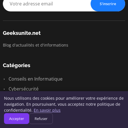
S'inscrire
Geeksunite.net
Blog d'actualités et d'informations
Catégories
Conseils en Informatique
Cybersécurité
Nous utilisons des cookies pour améliorer votre expérience de
Développement & Programmation
navigation. En poursuivant, vous acceptez notre politique de
Gadgets et Accessoires
confidentialité.
En savoir plus
Gaming & Informatique
Accepter
Refuser