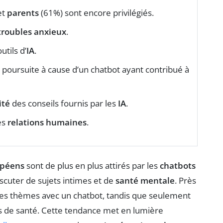
et
parents
(61%) sont encore privilégiés.
troubles anxieux
.
utils d’
IA
.
e poursuite à cause d’un chatbot ayant contribué à
ité
des conseils fournis par les
IA
.
es
relations humaines
.
opéens
sont de plus en plus attirés par les
chatbots
discuter de sujets intimes et de
santé mentale
. Près
ces thèmes avec un chatbot, tandis que seulement
ls de santé. Cette tendance met en lumière