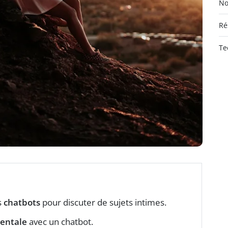
No
Ré
Te
s
chatbots
pour discuter de sujets intimes.
entale
avec un chatbot.