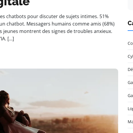
itale
es chatbots pour discuter de sujets intimes. 51%
C
ec un chatbot. Messagers humains comme amis (68%)
es jeunes montrent des signes de troubles anxieux.
IA. […]
Co
Cy
Dé
Ga
Ga
Lo
Ma