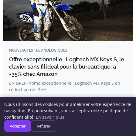
NOUVEAUTÉS TECHNOLOGIQUES
Offre exceptionnelle : Logitech MX Keys S, le
clavier sans fil idéal pour la bureautique, à
-35% chez Amazon
EN BREF Promo exceptionnelle : Logitech MX Keys S en
réduction de -35%.
Nous utilisons des cookies pour améliorer votre expérience de
Hugo Gauthier
navigation. En poursuivant, vous acceptez notre politique de
confidentialité.
En savoir plus
Accepter
Refuser