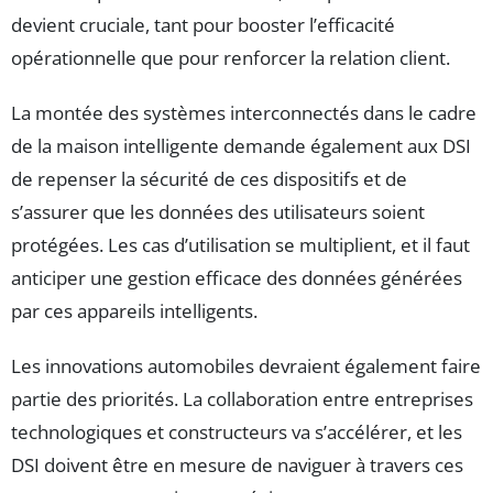
devient cruciale, tant pour booster l’efficacité
opérationnelle que pour renforcer la relation client.
La montée des systèmes interconnectés dans le cadre
de la maison intelligente demande également aux DSI
de repenser la sécurité de ces dispositifs et de
s’assurer que les données des utilisateurs soient
protégées. Les cas d’utilisation se multiplient, et il faut
anticiper une gestion efficace des données générées
par ces appareils intelligents.
Les innovations automobiles devraient également faire
partie des priorités. La collaboration entre entreprises
technologiques et constructeurs va s’accélérer, et les
DSI doivent être en mesure de naviguer à travers ces