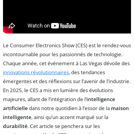
Le Consumer Electronics Show (CES) est le rendez-vous
incontournable pour les passionnés de technologie.
Chaque année, cet événement à Las Vegas dévoile des
innovations révolutionnaires
, des tendances
émergentes et des réflexions sur l’avenir de l’industrie.
En 2025, le CES a mis en lumière des évolutions
majeures, allant de l’intégration de l’
intelligence
artificielle
dans notre quotidien à l’essor de la
maison
intelligente
, ainsi qu’un accent marqué sur la
durabilité
. Cet article se penchera sur les