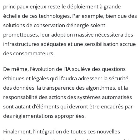
principaux enjeux reste le déploiement à grande
échelle de ces technologies. Par exemple, bien que des
solutions de conservation d’énergie soient
prometteuses, leur adoption massive nécessitera des
infrastructures adéquates et une sensibilisation accrue
des consommateurs.
De même, l’évolution de l’
IA
soulève des questions
éthiques et légales qu’il faudra adresser : la sécurité
des données, la transparence des algorithmes, et la
responsabilité des actions des systèmes automatisés
sont autant d’éléments qui devront être encadrés par
des réglementations appropriées.
Finalement, l’intégration de toutes ces nouvelles