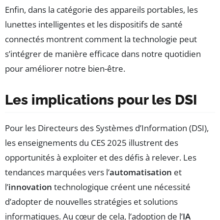
Enfin, dans la catégorie des appareils portables, les
lunettes intelligentes et les dispositifs de santé
connectés montrent comment la technologie peut
s’intégrer de manière efficace dans notre quotidien
pour améliorer notre bien-être.
Les implications pour les DSI
Pour les Directeurs des Systèmes d’Information (DSI),
les enseignements du CES 2025 illustrent des
opportunités à exploiter et des défis à relever. Les
tendances marquées vers l’
automatisation
et
l’
innovation
technologique créent une nécessité
d’adopter de nouvelles stratégies et solutions
informatiques. Au cœur de cela, l’adoption de l’
IA