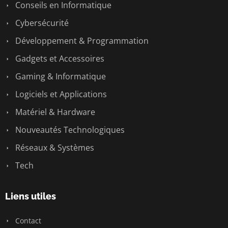
Conseils en Informatique
Cybersécurité
Développement & Programmation
Gadgets et Accessoires
Gaming & Informatique
Logiciels et Applications
Matériel & Hardware
Nouveautés Technologiques
Réseaux & Systèmes
Tech
Liens utiles
Contact