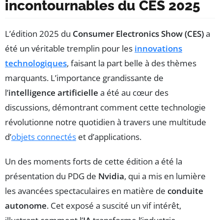
incontournables du CES 2025
L’édition 2025 du
Consumer Electronics Show (CES)
a
été un véritable tremplin pour les
innovations
technologiques
, faisant la part belle à des thèmes
marquants. L’importance grandissante de
l’
intelligence artificielle
a été au cœur des
discussions, démontrant comment cette technologie
révolutionne notre quotidien à travers une multitude
d’
objets connectés
et d’applications.
Un des moments forts de cette édition a été la
présentation du PDG de
Nvidia
, qui a mis en lumière
les avancées spectaculaires en matière de
conduite
autonome
. Cet exposé a suscité un vif intérêt,