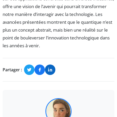
offre une vision de l’avenir qui pourrait transformer
notre manière d’interagir avec la technologie. Les
avancées présentées montrent que le quantique n’est
plus un concept abstrait, mais bien une réalité sur le
point de bouleverser l’innovation technologique dans
les années à venir.
Partager :