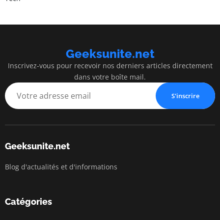
Geeksunite.net
Inscrivez-vous pour recevoir nos derniers articles directement
dans votre boîte mail.
S'inscrire
Geeksunite.net
Blog d'actualités et d'informations
Catégories