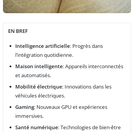
EN BREF
Intelligence artificielle
: Progrès dans
l’intégration quotidienne.
Maison intelligente
: Appareils interconnectés
et automatisés.
Mobilité électrique
: Innovations dans les
véhicules électriques.
Gaming
: Nouveaux GPU et expériences
immersives.
Santé numérique
: Technologies de bien-être