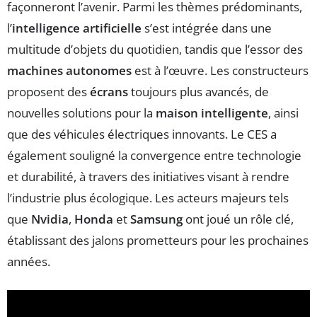
façonneront l’avenir. Parmi les thèmes prédominants,
l’
intelligence artificielle
s’est intégrée dans une
multitude d’objets du quotidien, tandis que l’essor des
machines autonomes
est à l’œuvre. Les constructeurs
proposent des
écrans
toujours plus avancés, de
nouvelles solutions pour la
maison intelligente
, ainsi
que des véhicules électriques innovants. Le CES a
également souligné la convergence entre technologie
et durabilité, à travers des initiatives visant à rendre
l’industrie plus écologique. Les acteurs majeurs tels
que
Nvidia
,
Honda
et
Samsung
ont joué un rôle clé,
établissant des jalons prometteurs pour les prochaines
années.