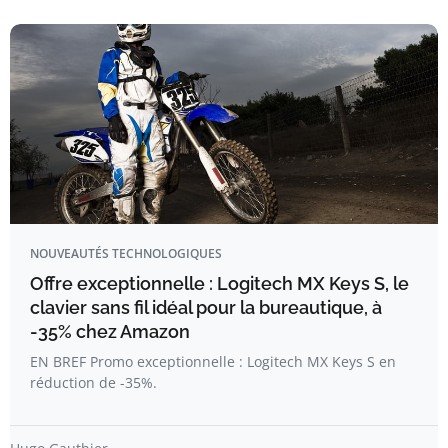
NOUVEAUTÉS TECHNOLOGIQUES
Offre exceptionnelle : Logitech MX Keys S, le
clavier sans fil idéal pour la bureautique, à
-35% chez Amazon
EN BREF Promo exceptionnelle : Logitech MX Keys S en
réduction de -35%.