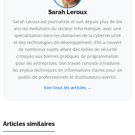
Sarah Leroux
Sarah Leroux est journaliste et suit depuis plus de dix
ans les évolutions du secteur informatique, avec une
spécialisation dans les domaines de la cybersécurité
et des technologies de développement. Elle a couvert
de nombreux sujets allant des failles de sécurité
critiques aux bonnes pratiques de programmation
pour les entreprises. Son travail consiste à traduire
les enjeux techniques en informations claires pour un
public de professionnels et d’utilisateurs avertis.
Voir tous les articles →
Articles similaires