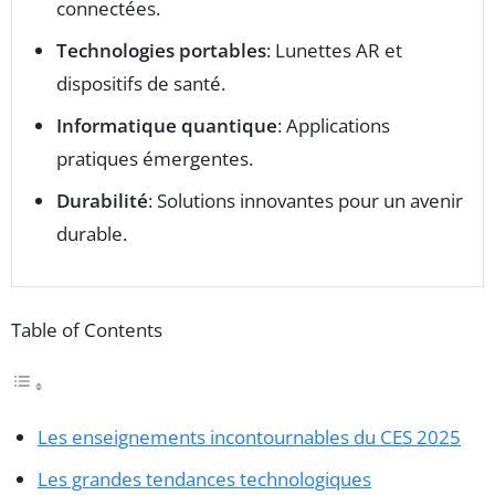
connectées.
Technologies portables
: Lunettes AR et
dispositifs de santé.
Informatique quantique
: Applications
pratiques émergentes.
Durabilité
: Solutions innovantes pour un avenir
durable.
Table of Contents
Les enseignements incontournables du CES 2025
Les grandes tendances technologiques