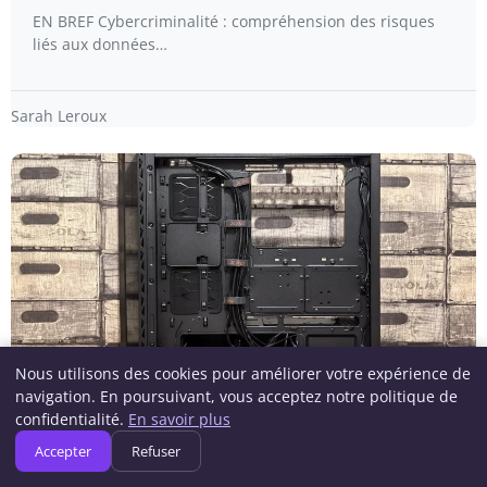
EN BREF Cybercriminalité : compréhension des risques
liés aux données…
Sarah Leroux
Nous utilisons des cookies pour améliorer votre expérience de
navigation. En poursuivant, vous acceptez notre politique de
CYBERSÉCURITÉ
confidentialité.
En savoir plus
Outils de gestion des vulnérabilités :
Accepter
Refuser
comment choisir les meilleurs pour votre