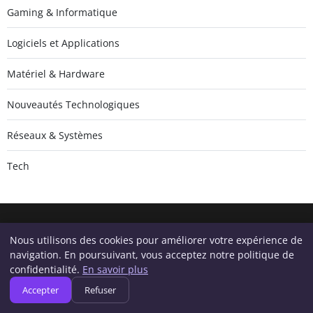
Gaming & Informatique
Logiciels et Applications
Matériel & Hardware
Nouveautés Technologiques
Réseaux & Systèmes
Tech
Nous utilisons des cookies pour améliorer votre expérience de
Geeksunite.net
navigation. En poursuivant, vous acceptez notre politique de
Inscrivez-vous pour recevoir nos derniers articles directement
confidentialité.
En savoir plus
dans votre boîte mail.
Accepter
Refuser
S'inscrire